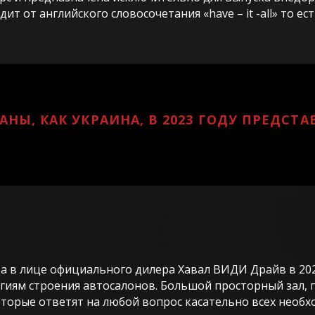
ит от английского словосочетания «have – it -all» то ес
НЫ, КАК УКРАИНА, В 2023 ГОДУ ПРЕДСТА
да в лице официального дилера Хавал ВИДИ Драйв в 20
иям строения автосалонов. Большой просторный зал, п
орые ответят на любой вопрос касательно всех необх