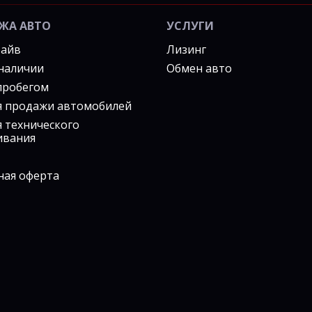
ЖА АВТО
УСЛУГИ
райв
Лизинг
 наличии
Обмен авто
 пробегом
я продажи автомобилей
я технического
ивания
ная оферта