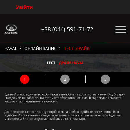
Увійти
+38 (044) 591-71-72
›
›
HAVAL
ОНЛАЙН ЗАПИС
ТЕСТ-ДРАЙВ
ТЕСТ -
ДРАЙВ HAVAL
1
2
3
Єдиний спосіб відчути всі особливості автомобіля – проїхатися на ньому. Яку б марку
і модель Ви не вибрали, Ви отримаєте абсолютно нові емоції від поїздки і зможете
насолодитися перевагами автомобіля.
Для проходження тест-драйву потрібно мати з собою водійське посвідчення. Ваш
водійський стаж повинен складати не менше 3-х років, інакше за кермом буде наш
менеджер, а Ви протестуєте автомобіль у якості пасажира.