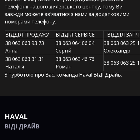
телефонії нашого дилерського центру, тому Ви
завжди можете зв’язатися з нами за додатковими
номерами телефону:
ВІДДІЛ ПРОДАЖУ
ВІДДІЛ СЕРВІСЕ
ВІДДІЛ ЗАП
38 063 063 93 73
38 063 064 06 04
38 063 063 25 
Анна
Сергій
Олександр
38 063 063 31 31
38 063 063 46 76
38 063 063 25 
Наталія
Роман
З турботою про Вас, команда Haval ВІДІ Драйв.
HAVAL
ВІДІ ДРАЙВ